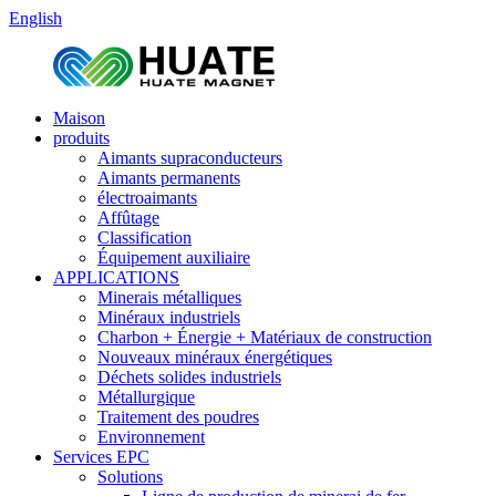
English
Maison
produits
Aimants supraconducteurs
Aimants permanents
électroaimants
Affûtage
Classification
Équipement auxiliaire
APPLICATIONS
Minerais métalliques
Minéraux industriels
Charbon + Énergie + Matériaux de construction
Nouveaux minéraux énergétiques
Déchets solides industriels
Métallurgique
Traitement des poudres
Environnement
Services EPC
Solutions