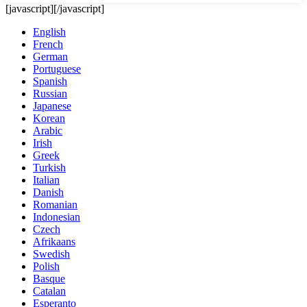
[javascript]
[/javascript]
English
French
German
Portuguese
Spanish
Russian
Japanese
Korean
Arabic
Irish
Greek
Turkish
Italian
Danish
Romanian
Indonesian
Czech
Afrikaans
Swedish
Polish
Basque
Catalan
Esperanto