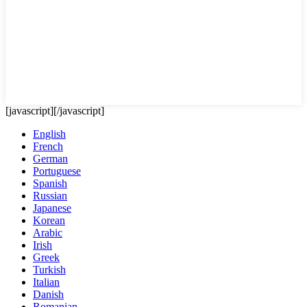
[javascript]
[/javascript]
English
French
German
Portuguese
Spanish
Russian
Japanese
Korean
Arabic
Irish
Greek
Turkish
Italian
Danish
Romanian