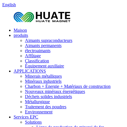
English
Maison
produits
Aimants supraconducteurs
Aimants permanents
électroaimants
Affûtage
Classification
Équipement auxiliaire
APPLICATIONS
Minerais métalliques
Minéraux industriels
Charbon + Énergie + Matériaux de construction
Nouveaux minéraux énergétiques
Déchets solides industriels
Métallurgique
Traitement des poudres
Environnement
Services EPC
Solutions