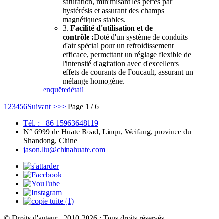
saturation, minimisant les pertes par
hystérésis et assurant des champs
magnétiques stables.
3.
Facilité d'utilisation et de
contrôle :
Doté d'un système de conduits
d'air spécial pour un refroidissement
efficace, permettant un réglage flexible de
l'intensité d'agitation avec d'excellents
effets de courants de Foucault, assurant un
mélange homogène.
enquête
détail
1
2
3
4
5
6
Suivant >
>>
Page 1 / 6
Tél. : +86 15963648119
N° 6999 de Huate Road, Linqu, Weifang, province du
Shandong, Chine
jason.liu@chinahuate.com
© Droits d'auteur - 2010-2026 : Tous droits réservés.