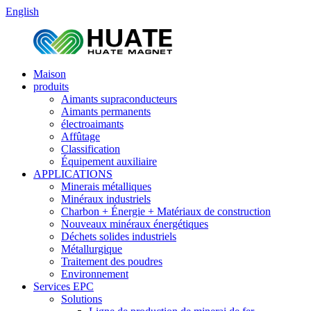
English
Maison
produits
Aimants supraconducteurs
Aimants permanents
électroaimants
Affûtage
Classification
Équipement auxiliaire
APPLICATIONS
Minerais métalliques
Minéraux industriels
Charbon + Énergie + Matériaux de construction
Nouveaux minéraux énergétiques
Déchets solides industriels
Métallurgique
Traitement des poudres
Environnement
Services EPC
Solutions