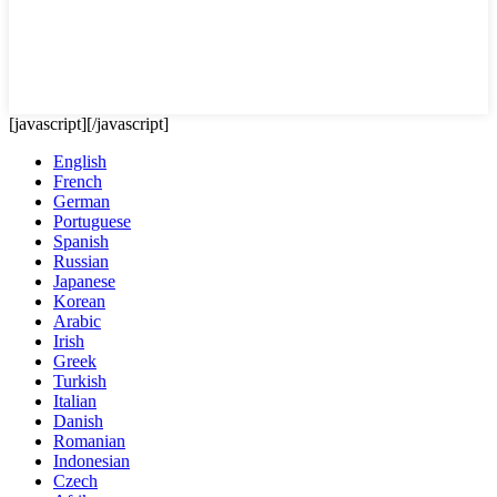
[javascript]
[/javascript]
English
French
German
Portuguese
Spanish
Russian
Japanese
Korean
Arabic
Irish
Greek
Turkish
Italian
Danish
Romanian
Indonesian
Czech