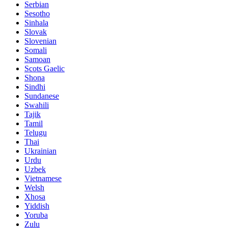
Serbian
Sesotho
Sinhala
Slovak
Slovenian
Somali
Samoan
Scots Gaelic
Shona
Sindhi
Sundanese
Swahili
Tajik
Tamil
Telugu
Thai
Ukrainian
Urdu
Uzbek
Vietnamese
Welsh
Xhosa
Yiddish
Yoruba
Zulu