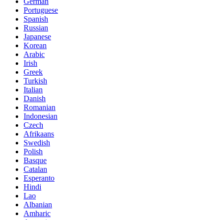
German
Portuguese
Spanish
Russian
Japanese
Korean
Arabic
Irish
Greek
Turkish
Italian
Danish
Romanian
Indonesian
Czech
Afrikaans
Swedish
Polish
Basque
Catalan
Esperanto
Hindi
Lao
Albanian
Amharic