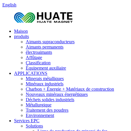
English
Maison
produits
Aimants supraconducteurs
Aimants permanents
électroaimants
Affûtage
Classification
Équipement auxiliaire
APPLICATIONS
Minerais métalliques
Minéraux industriels
Charbon + Énergie + Matériaux de construction
Nouveaux minéraux énergétiques
Déchets solides industriels
Métallurgique
Traitement des poudres
Environnement
Services EPC
Solutions