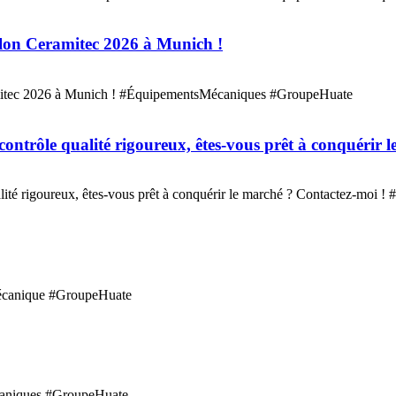
lon Ceramitec 2026 à Munich !
amitec 2026 à Munich ! #ÉquipementsMécaniques #GroupeHuate
ontrôle qualité rigoureux, êtes-vous prêt à conquérir 
lité rigoureux, êtes-vous prêt à conquérir le marché ? Contactez-mo
Mécanique #GroupeHuate
écaniques #GroupeHuate