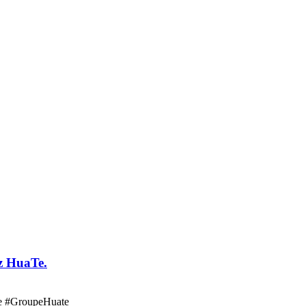
z HuaTe.
ue #GroupeHuate