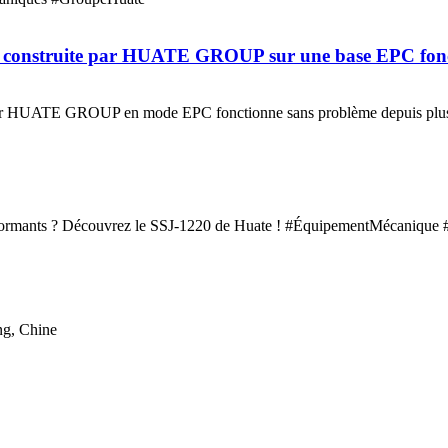
é construite par HUATE GROUP sur une base EPC fonct
e par HUATE GROUP en mode EPC fonctionne sans problème depuis plu
rformants ? Découvrez le SSJ-1220 de Huate ! #ÉquipementMécanique
ng, Chine