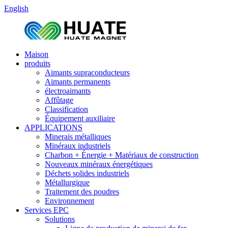
English
Maison
produits
Aimants supraconducteurs
Aimants permanents
électroaimants
Affûtage
Classification
Équipement auxiliaire
APPLICATIONS
Minerais métalliques
Minéraux industriels
Charbon + Énergie + Matériaux de construction
Nouveaux minéraux énergétiques
Déchets solides industriels
Métallurgique
Traitement des poudres
Environnement
Services EPC
Solutions