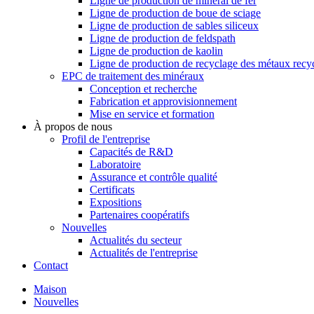
Ligne de production de minerai de fer
Ligne de production de boue de sciage
Ligne de production de sables siliceux
Ligne de production de feldspath
Ligne de production de kaolin
Ligne de production de recyclage des métaux recy
EPC de traitement des minéraux
Conception et recherche
Fabrication et approvisionnement
Mise en service et formation
À propos de nous
Profil de l'entreprise
Capacités de R&D
Laboratoire
Assurance et contrôle qualité
Certificats
Expositions
Partenaires coopératifs
Nouvelles
Actualités du secteur
Actualités de l'entreprise
Contact
Maison
Nouvelles