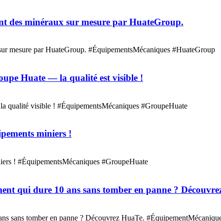
ement des minéraux sur mesure par HuateGroup.
aux sur mesure par HuateGroup. #ÉquipementsMécaniques #HuateGroup
upe Huate — la qualité est visible !
: la qualité visible ! #ÉquipementsMécaniques #GroupeHuate
ipements miniers !
miniers ! #ÉquipementsMécaniques #GroupeHuate
ment qui dure 10 ans sans tomber en panne ? Découvre
10 ans sans tomber en panne ? Découvrez HuaTe. #ÉquipementMécaniq