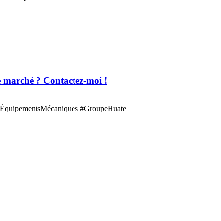
le marché ? Contactez-moi !
i ! #ÉquipementsMécaniques #GroupeHuate