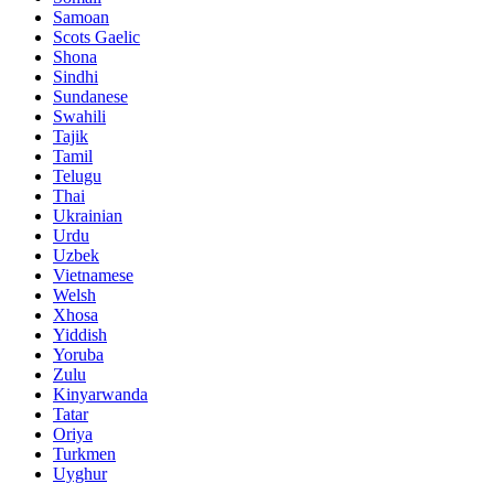
Samoan
Scots Gaelic
Shona
Sindhi
Sundanese
Swahili
Tajik
Tamil
Telugu
Thai
Ukrainian
Urdu
Uzbek
Vietnamese
Welsh
Xhosa
Yiddish
Yoruba
Zulu
Kinyarwanda
Tatar
Oriya
Turkmen
Uyghur