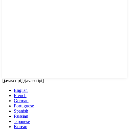
[javascript]
[/javascript]
English
French
German
Portuguese
Spanish
Russian
Japanese
Korean