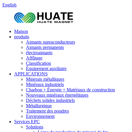
English
Maison
produits
Aimants supraconducteurs
Aimants permanents
électroaimants
Affûtage
Classification
Équipement auxiliaire
APPLICATIONS
Minerais métalliques
Minéraux industriels
Charbon + Énergie + Matériaux de construction
Nouveaux minéraux énergétiques
Déchets solides industriels
Métallurgique
Traitement des poudres
Environnement
Services EPC
Solutions