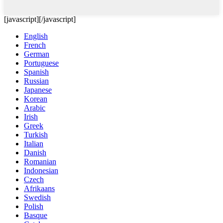
[javascript]
[/javascript]
English
French
German
Portuguese
Spanish
Russian
Japanese
Korean
Arabic
Irish
Greek
Turkish
Italian
Danish
Romanian
Indonesian
Czech
Afrikaans
Swedish
Polish
Basque