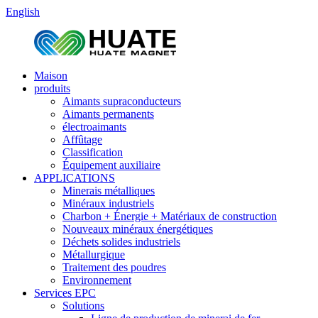
English
Maison
produits
Aimants supraconducteurs
Aimants permanents
électroaimants
Affûtage
Classification
Équipement auxiliaire
APPLICATIONS
Minerais métalliques
Minéraux industriels
Charbon + Énergie + Matériaux de construction
Nouveaux minéraux énergétiques
Déchets solides industriels
Métallurgique
Traitement des poudres
Environnement
Services EPC
Solutions