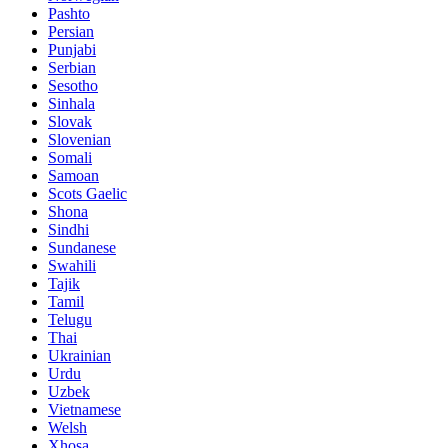
Pashto
Persian
Punjabi
Serbian
Sesotho
Sinhala
Slovak
Slovenian
Somali
Samoan
Scots Gaelic
Shona
Sindhi
Sundanese
Swahili
Tajik
Tamil
Telugu
Thai
Ukrainian
Urdu
Uzbek
Vietnamese
Welsh
Xhosa