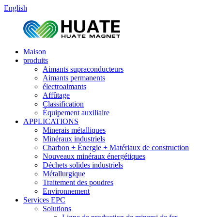
English
Maison
produits
Aimants supraconducteurs
Aimants permanents
électroaimants
Affûtage
Classification
Équipement auxiliaire
APPLICATIONS
Minerais métalliques
Minéraux industriels
Charbon + Énergie + Matériaux de construction
Nouveaux minéraux énergétiques
Déchets solides industriels
Métallurgique
Traitement des poudres
Environnement
Services EPC
Solutions