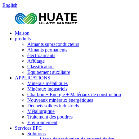
English
Maison
produits
Aimants supraconducteurs
Aimants permanents
électroaimants
Affûtage
Classification
Équipement auxiliaire
APPLICATIONS
Minerais métalliques
Minéraux industriels
Charbon + Énergie + Matériaux de construction
Nouveaux minéraux énergétiques
Déchets solides industriels
Métallurgique
Traitement des poudres
Environnement
Services EPC
Solutions