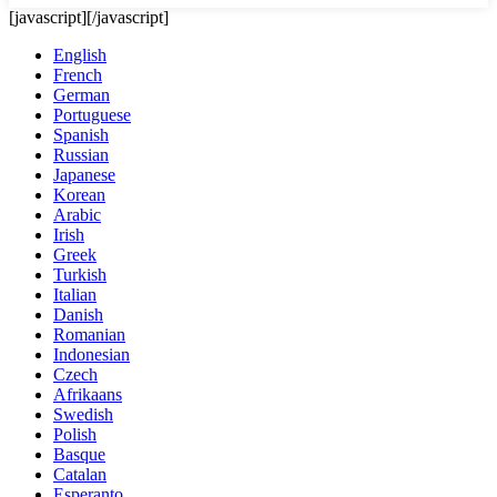
[javascript]
[/javascript]
English
French
German
Portuguese
Spanish
Russian
Japanese
Korean
Arabic
Irish
Greek
Turkish
Italian
Danish
Romanian
Indonesian
Czech
Afrikaans
Swedish
Polish
Basque
Catalan
Esperanto