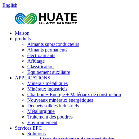
English
Maison
produits
Aimants supraconducteurs
Aimants permanents
électroaimants
Affûtage
Classification
Équipement auxiliaire
APPLICATIONS
Minerais métalliques
Minéraux industriels
Charbon + Énergie + Matériaux de construction
Nouveaux minéraux énergétiques
Déchets solides industriels
Métallurgique
Traitement des poudres
Environnement
Services EPC
Solutions